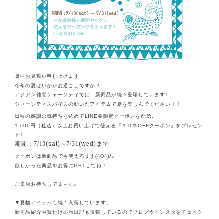
暑中お見舞い申し上げます
今年の夏はいかがお過ごしですか？
アジアン雑貨シャーンティでは、新商品が続々登場しています♪
シャーンティスパイスの効いたアイテムで夏を楽しんでください！！
日頃の感謝の気持ちを込めて
LINE＠限定クーポンを配信♪
1,000
円（税込）以上お買い上げで使える『１０％
OFF
クーポン』をプレゼン
ト♪
期間：7/13
(sat)
～7/31
(wed)
まで
クーポンは新商品でも使えるます(^O^)ﾉ♪
欲しかった商品をお得に
GET
してね！
ご来店お待ちしてま～す♪
▼
夏物アイテムも続々入荷しています。
新商品紹介や買付けの旅日記も投稿しているのでブログやインスタをチェック